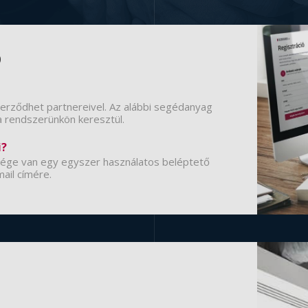
ó
erződhet partnereivel. Az alábbi segédanyag
a rendszerünkön keresztül.
i?
ősége van egy egyszer használatos beléptető
mail címére.