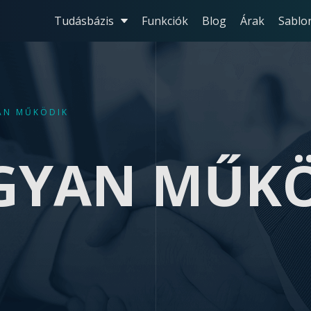
Tudásbázis
Funkciók
Blog
Árak
Sablo
N MŰKÖDIK
GYAN MŰKÖ