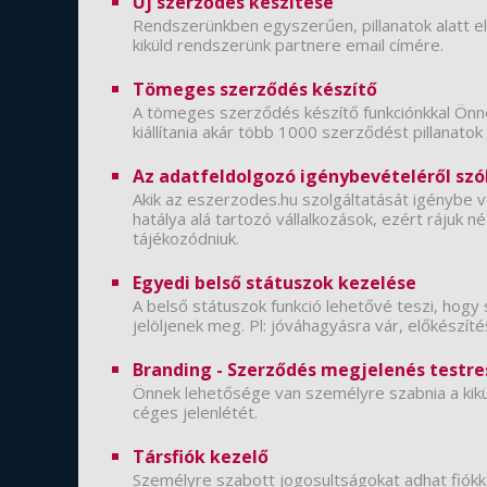
Új szerződés készítése
Rendszerünkben egyszerűen, pillanatok alatt el
kiküld rendszerünk partnere email címére.
Tömeges szerződés készítő
A tömeges szerződés készítő funkciónkkal Ön
kiállítania akár több 1000 szerződést pillanatok 
Az adatfeldolgozó igénybevételéről szó
Akik az eszerzodes.hu szolgáltatását igénybe v
hatálya alá tartozó vállalkozások, ezért rájuk 
tájékozódniuk.
Egyedi belső státuszok kezelése
A belső státuszok funkció lehetővé teszi, hogy
jelöljenek meg. Pl: jóváhagyásra vár, előkészítés 
Branding - Szerződés megjelenés testr
Önnek lehetősége van személyre szabnia a kikül
céges jelenlétét.
Társfiók kezelő
Személyre szabott jogosultságokat adhat fiókk