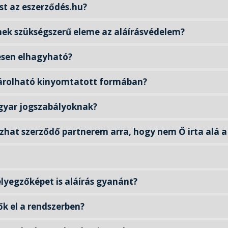
st az eszerződés.hu?
ek szükségszerű eleme az aláírásvédelem?
jesen elhagyható?
tárolható kinyomtatott formában?
agyar jogszabályoknak?
hat szerződő partnerem arra, hogy nem Ő irta alá a
bélyegzőképet is aláírás gyanánt?
k el a rendszerben?