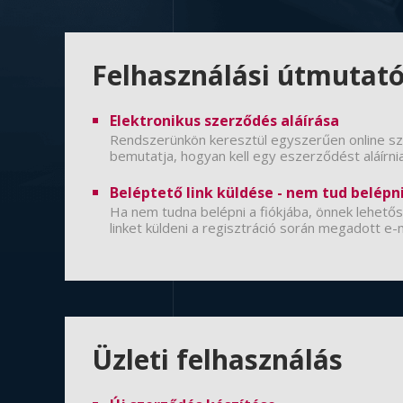
Felhasználási útmutat
Elektronikus szerződés aláírása
Rendszerünkön keresztül egyszerűen online sz
bemutatja, hogyan kell egy eszerződést aláírni
Beléptető link küldése - nem tud belépn
Ha nem tudna belépni a fiókjába, önnek lehet
linket küldeni a regisztráció során megadott e-
Üzleti felhasználás