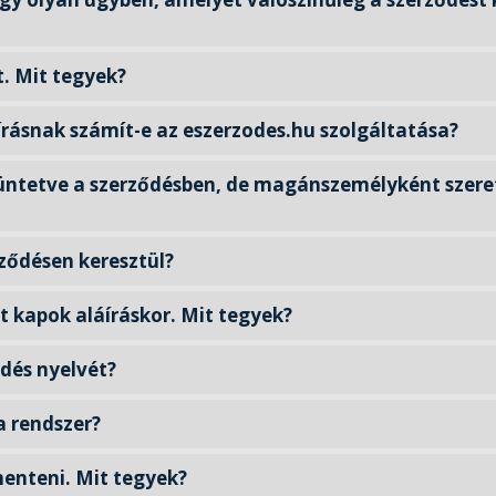
t. Mit tegyek?
írásnak számít-e az eszerzodes.hu szolgáltatása?
üntetve a szerződésben, de magánszemélyként szeret
rződésen keresztül?
t kapok aláíráskor. Mit tegyek?
ődés nyelvét?
a rendszer?
enteni. Mit tegyek?