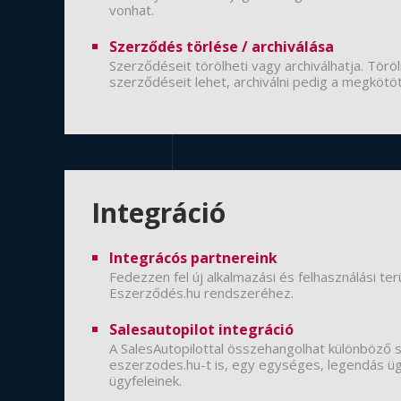
vonhat.
Szerződés törlése / archiválása
Szerződéseit törölheti vagy archiválhatja. Tör
szerződéseit lehet, archiválni pedig a megkötöt
Integráció
Integrácós partnereink
Fedezzen fel új alkalmazási és felhasználási t
Eszerződés.hu rendszeréhez.
Salesautopilot integráció
A SalesAutopilottal összehangolhat különböző 
eszerzodes.hu-t is, egy egységes, legendás üg
ügyfeleinek.