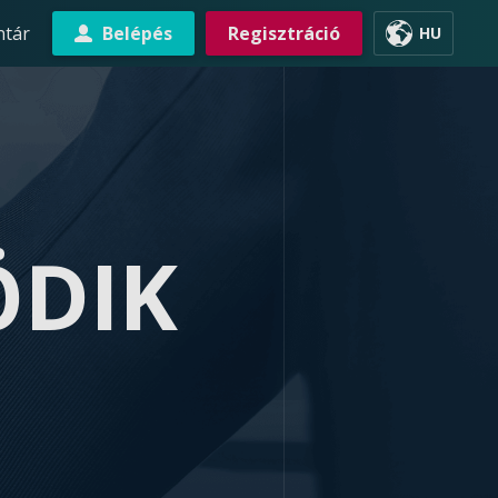
ntár
Belépés
Regisztráció
HU
DIK