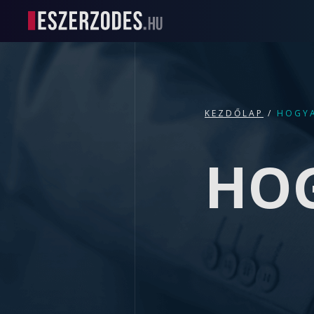
KEZDŐLAP
/
HOGYA
HO