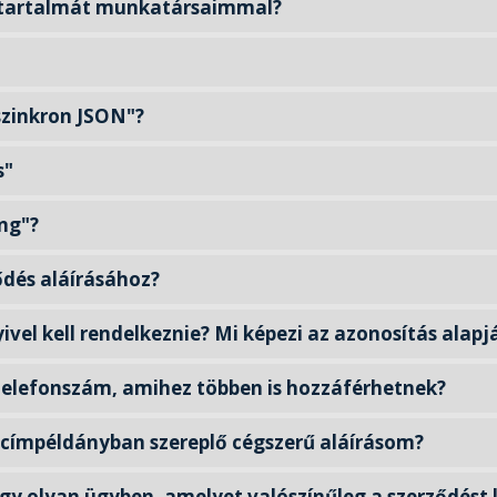
tartalmát munkatársaimmal?
szinkron JSON"?
s"
ing"?
ődés aláírásához?
vel kell rendelkeznie? Mi képezi az azonosítás alapj
telefonszám, amihez többen is hozzáférhetnek?
i címpéldányban szereplő cégszerű aláírásom?
egy olyan ügyben, amelyet valószínűleg a szerződést