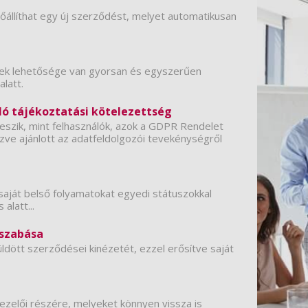
őállíthat egy új szerződést, melyet automatikusan
nek lehetősége van gyorsan és egyszerűen
alatt.
ló tájékoztatási kötelezettség
eszik, mint felhasználók, azok a GDPR Rendelet
nézve ajánlott az adatfeldolgozói tevekénységről
 saját belső folyamatokat egyedi státuszokkal
alatt...
eszabása
dött szerződései kinézetét, ezzel erősítve saját
ezelői részére, melyeket könnyen vissza is