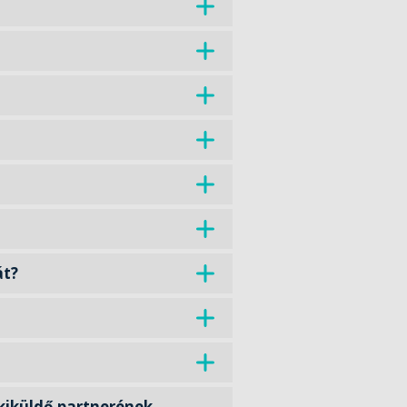
át?
 kiküldő partnerének