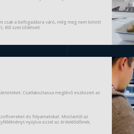
ölni csak a befogadásra váró, még meg nem kötött
t, élő szerződéseit.
erületeteket. Csatlakoztassa meglévő eszközeit az
szoftvereket és folyamatokat. Mostantól az
yfélélményt nyújtva ezzel az érdeklődőinek,