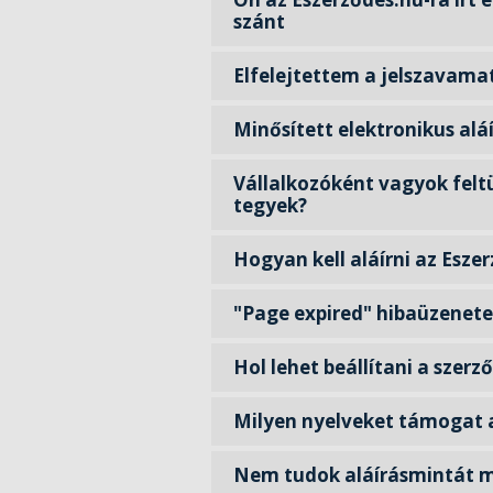
szánt
Elfelejtettem a jelszavama
Minősített elektronikus alá
Vállalkozóként vagyok felt
tegyek?
Hogyan kell aláírni az Esze
"Page expired" hibaüzenete
Hol lehet beállítani a szerz
Milyen nyelveket támogat 
Nem tudok aláírásmintát m