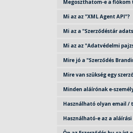
Megoszthatom-e a fiókom 
Mi az az "XML Agent API"?
Mi az a "Szerződéstár adat
Mi az az "Adatvédelmi pajz
Mire jó a "Szerződés Brand
Mire van szükség egy szerz
Minden aláírónak e-személyi
Használható olyan email / 
Használható-e az a aláírás
Ön az Eszerződés.hu-ra írt 