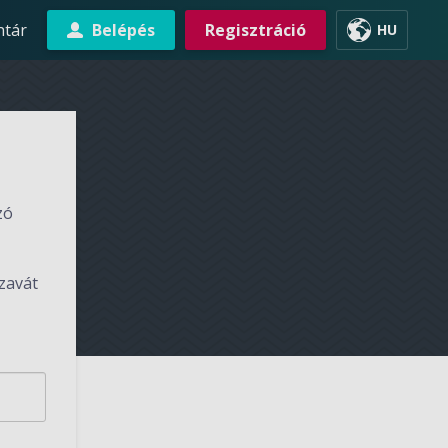
ntár
Belépés
Regisztráció
HU
zó
szavát