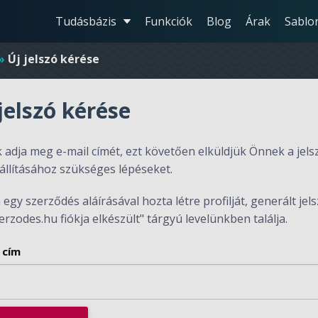
Tudásbázis
Funkciók
Blog
Árak
Sablo
»
Új jelszó kérése
jelszó kérése
 adja meg e-mail címét, ezt követően elküldjük Önnek a jels
állításához szükséges lépéseket.
egy szerződés aláírásával hozta létre profilját, generált jel
erzodes.hu fiókja elkészült" tárgyú levelünkben találja.
 cím