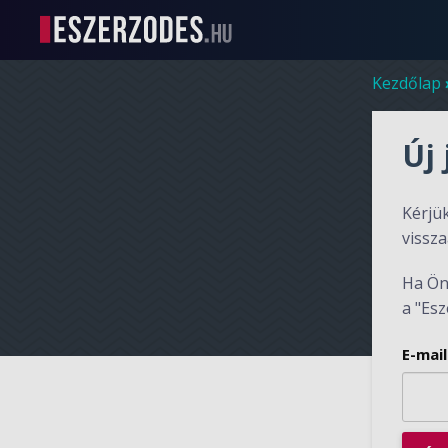
Kezdőlap
Új 
Kérjük
vissza
Ha Ön 
a "Esz
E-mail