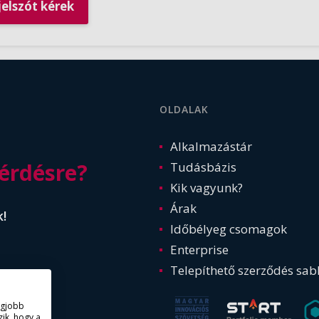
OLDALAK
Alkalmazástár
érdésre?
Tudásbázis
Kik vagyunk?
Árak
k!
Időbélyeg csomagok
Enterprise
Telepíthető szerződés sab
legjobb
ik, hogy a