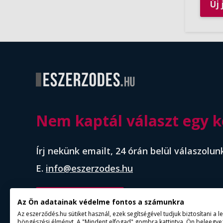
Nem kaptál választ egy k
Írj nekünk emailt, 24 órán belül válaszolun
E.
info@eszerzodes.hu
időpontfoglalás
Az Ön adatainak védelme fontos a számunkra
Az eszerződés.hu sütiket használ, ezek segítségével tudjuk biztosítani a 
böngészési élményt. A "Mindent elfogad" gombra kattintva, Ön beleegyez