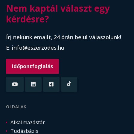
Nem kaptál választ egy
kérdésre?
Írj nekünk emailt, 24 órán belül válaszolunk!
E.
info@eszerzodes.hu
időpontfoglalás
OLDALAK
Alkalmazástár
Tudásbázis