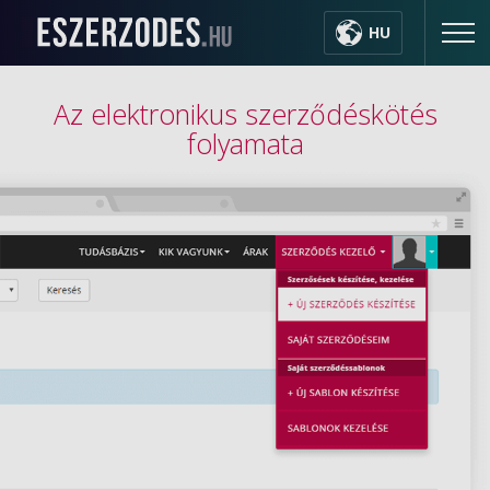
HU
Az elektronikus szerződéskötés
folyamata