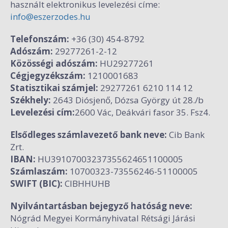
használt elektronikus levelezési címe:
info@eszerzodes.hu
Telefonszám:
+36 (30) 454-8792
Adószám:
29277261-2-12
Közösségi adószám:
HU29277261
Cégjegyzékszám:
1210001683
Statisztikai számjel:
29277261 6210 114 12
Székhely:
2643 Diósjenő, Dózsa György út 28./b
Levelezési cím:
2600 Vác, Deákvári fasor 35. Fsz4.
Elsődleges számlavezető bank neve:
Cib Bank
Zrt.
IBAN:
HU39107003237355624651100005
Számlaszám:
10700323-73556246-51100005
SWIFT (BIC):
CIBHHUHB
Nyilvántartásban bejegyző hatóság neve:
Nógrád Megyei Kormányhivatal Rétsági Járási