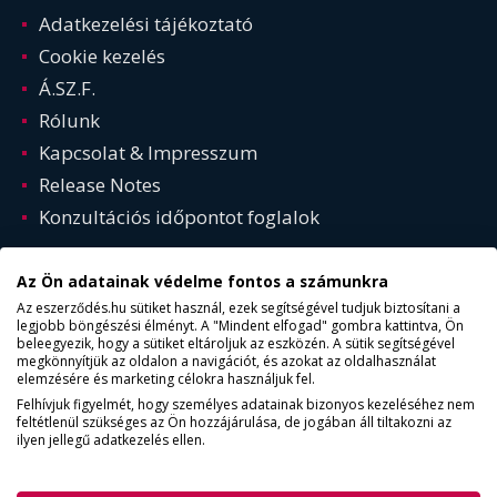
Adatkezelési tájékoztató
Cookie kezelés
Á.SZ.F.
Rólunk
Kapcsolat & Impresszum
Release Notes
Konzultációs időpontot foglalok
Az Ön adatainak védelme fontos a számunkra
Az eszerződés.hu sütiket használ, ezek segítségével tudjuk biztosítani a
legjobb böngészési élményt. A "Mindent elfogad" gombra kattintva, Ön
beleegyezik, hogy a sütiket eltároljuk az eszközén. A sütik segítségével
megkönnyítjük az oldalon a navigációt, és azokat az oldalhasználat
elemzésére és marketing célokra használjuk fel.
Felhívjuk figyelmét, hogy személyes adatainak bizonyos kezeléséhez nem
feltétlenül szükséges az Ön hozzájárulása, de jogában áll tiltakozni az
© Copyright 2015 - 2025. ESZERZODES.HU | Minden jog
ilyen jellegű adatkezelés ellen.
fentartva!
AKADÁLYMENTESSÉG (WCAG 2.2)