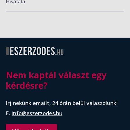
Hivatala
Nem kaptál választ egy
kérdésre?
Írj nekünk emailt, 24 órán belül válaszolunk!
E.
info@eszerzodes.hu