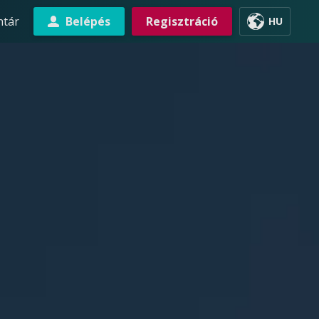
ntár
Belépés
Regisztráció
HU