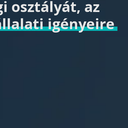
i osztályát, az
llalati igényeire