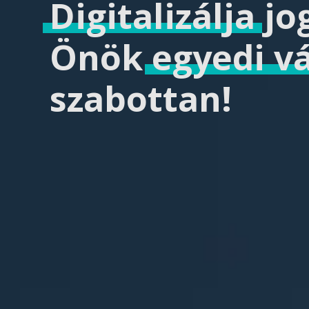
Digitalizálja
jog
Önök
egyedi vá
szabottan!