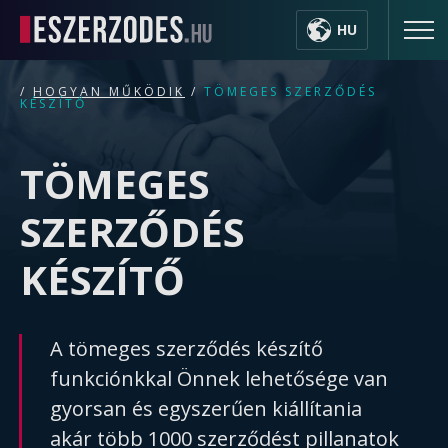
HU
/
HOGYAN MŰKÖDIK
/
TÖMEGES SZERZŐDÉS
KÉSZÍTŐ
TÖMEGES
SZERZŐDÉS
KÉSZÍTŐ
A tömeges szerződés készítő
funkciónkkal Önnek lehetősége van
gyorsan és egyszerűen kiállítania
akár több 1000 szerződést pillanatok