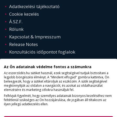
Adatkezelési tájékoztató
Cookie kezelés
Á.SZ.F.
Rólunk
Kapcsolat & Impresszum
Release Notes
Konzultációs időpontot foglalok
Az Ön adatainak védelme fontos a számunkra
Az eszerződés.hu sütiket használ, ezek segítségével tudjuk biztosítani a
legjobb böngészési élményt. A "Mindent elfogad" gombra kattintva, Ön
beleegyezik, hogy a sütiket eltároljuk az eszközén. A sütik segítségével
megkönnyítjük az oldalon a navigációt, és azokat az oldalhasználat
elemzésére és marketing célokra használjuk fel.
Felhívjuk figyelmét, hogy személyes adatainak bizonyos kezeléséhez nem
feltétlenül szükséges az Ön hozzájárulása, de jogában áll tiltakozni az
© Copyright 2015 - 2025. ESZERZODES.HU | Minden jog
ilyen jellegű adatkezelés ellen.
fentartva!
AKADÁLYMENTESSÉG (WCAG 2.2)