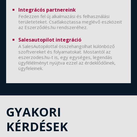
Integrácós partnereink
Fedezzen fel új alkalmazási és felhasználási
területeteket. Csatlakoztassa meglévő eszközeit
az Eszerződés.hu rendszeréhez.
Salesautopilot integráció
A SalesAutopilottal összehangolhat különböző
szoftvereket és folyamatokat. Mostantól az
eszerzodes.hu-t is, egy egységes, legendás
ügyfélélményt nyújtva ezzel az érdeklődőinek,
ügyfeleinek.
GYAKORI
KÉRDÉSEK