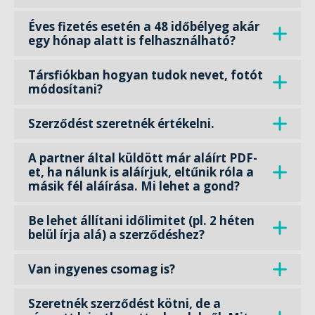
Éves fizetés esetén a 48 időbélyeg akár
egy hónap alatt is felhasználható?
Társfiókban hogyan tudok nevet, fotót
módosítani?
Szerződést szeretnék értékelni.
A partner által küldött már aláírt PDF-
et, ha nálunk is aláírjuk, eltűnik róla a
másik fél aláírása. Mi lehet a gond?
Be lehet állítani időlimitet (pl. 2 héten
belül írja alá) a szerződéshez?
Van ingyenes csomag is?
Szeretnék szerződést kötni, de a