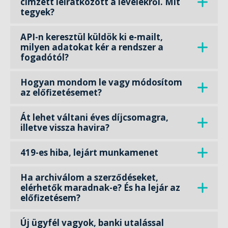
címzett leiratkozott a levelekről. Mit
tegyek?
API-n keresztül küldök ki e-mailt,
milyen adatokat kér a rendszer a
fogadótól?
Hogyan mondom le vagy módosítom
az előfizetésemet?
Át lehet váltani éves díjcsomagra,
illetve vissza havira?
419-es hiba, lejárt munkamenet
Ha archiválom a szerződéseket,
elérhetők maradnak-e? És ha lejár az
előfizetésem?
Új ügyfél vagyok, banki utalással