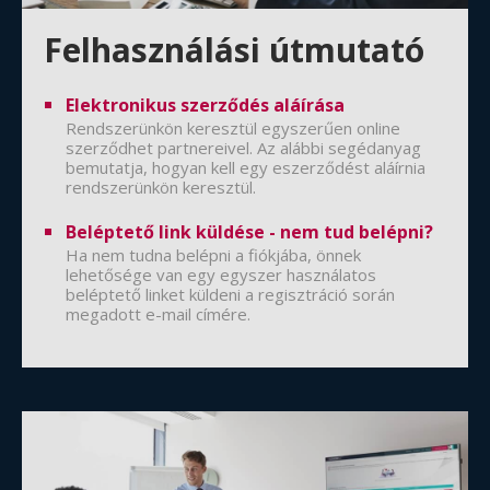
Felhasználási útmutató
Elektronikus szerződés aláírása
Rendszerünkön keresztül egyszerűen online
szerződhet partnereivel. Az alábbi segédanyag
bemutatja, hogyan kell egy eszerződést aláírnia
rendszerünkön keresztül.
Beléptető link küldése - nem tud belépni?
Ha nem tudna belépni a fiókjába, önnek
lehetősége van egy egyszer használatos
beléptető linket küldeni a regisztráció során
megadott e-mail címére.