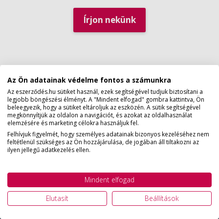
Írjon nekünk
Az Ön adatainak védelme fontos a számunkra
Az eszerződés.hu sütiket használ, ezek segítségével tudjuk biztosítani a
legjobb böngészési élményt. A "Mindent elfogad" gombra kattintva, Ön
beleegyezik, hogy a sütiket eltároljuk az eszközén. A sütik segítségével
megkönnyítjük az oldalon a navigációt, és azokat az oldalhasználat
elemzésére és marketing célokra használjuk fel.
Nem kaptál választ egy
Felhívjuk figyelmét, hogy személyes adatainak bizonyos kezeléséhez nem
kérdésre?
feltétlenül szükséges az Ön hozzájárulása, de jogában áll tiltakozni az
ilyen jellegű adatkezelés ellen.
Írj nekünk emailt, 24 órán belül válaszolunk!
Mindent elfogad
E.
info@eszerzodes.hu
Elutasít
Beállítások