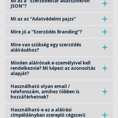
Mi az a "Szerződéstár adatszinkron
JSON"?
Mi az az "Adatvédelmi pajzs"
Mire jó a "Szerződés Branding"?
Mire van szükség egy szerződés
aláírásához?
Minden aláírónak e-személyivel kell
rendelkeznie? Mi képezi az azonosítás
alapját?
Használható olyan email /
telefonszám, amihez többen is
hozzáférhetnek?
Használható-e az a aláírási
címpéldányban szereplő cégszerű