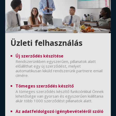
Üzleti felhasználás
Új szerződés készítése
Rendszerünkben egyszerűen, pillanatok alatt
előállíthat egy új szerződést, melyet
automatikusan kiküld rendszerünk partnere email
címére.
Tömeges szerződés készítő
A tömeges szerződés készítő funkciónkkal Önnek
lehetősége van gyorsan és egyszerűen kiállítania
akár több 1000 szerződést pillanatok alatt.
Az adatfeldolgozó igénybevételéről szóló