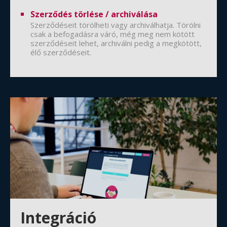
Szerződés törlése / archiválása
Szerződéseit törölheti vagy archiválhatja. Törölni
csak a befogadásra váró, még meg nem kötött
szerződéseit lehet, archiválni pedig a megkötött,
élő szerződéseit.
Integráció