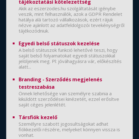
tájékoztatási kötelezettség
Akik az eszerzodes.hu szolgáltatását igénybe
veszik, mint felhasználók, azok a GDPR Rendelet
hatálya alá tartozó vállalkozások, ezért rájuk
nézve ajánlott az adatfeldolgozói tevekénységről
tájékozódniuk.
Egyedi belső státuszok kezelése
A belső státuszok funkció lehetővé teszi, hogy
saját belső folyamatokat egyedi státuszokkal
jelöljenek meg. Pl: jóváhagyásra vár, előkészítés
alatt...
Branding - Szerződés megjelenés
testreszabása
Önnek lehetősége van személyre szabnia a
kiküldött szerződései kinézetét, ezzel erősítve
saját céges jelenlétét.
Társfiók kezelő
Személyre szabott jogosultságokat adhat
fiókkezelői részére, melyeket könnyen vissza is
vonhat.