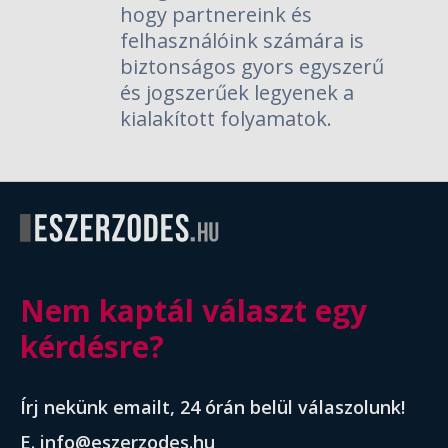
hogy partnereink és
felhasználóink számára is
biztonságos gyors egyszerű
és jogszerűek legyenek a
kialakított folyamatok.
Nem kaptál választ egy
kérdésre?
Írj nekünk emailt, 24 órán belül válaszolunk!
E.
info@eszerzodes.hu