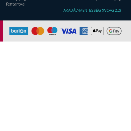
fentartva!
AKADÁLYMENTESSÉG (WCAG 2.2)