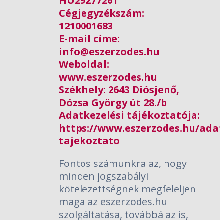
HU29277261
Cégjegyzékszám:
1210001683
E-mail címe:
info@eszerzodes.hu
Weboldal:
www.eszerzodes.hu
Székhely: 2643 Diósjenő,
Dózsa György út 28./b
Adatkezelési tájékoztatója:
https://www.eszerzodes.hu/adat
tajekoztato
Fontos számunkra az, hogy
minden jogszabályi
kötelezettségnek megfeleljen
maga az eszerzodes.hu
szolgáltatása, továbbá az is,