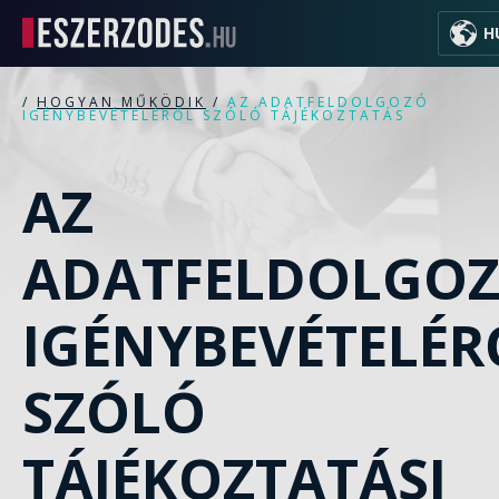
H
/
HOGYAN MŰKÖDIK
/
AZ ADATFELDOLGOZÓ
IGÉNYBEVÉTELÉRŐL SZÓLÓ TÁJÉKOZTATÁS
AZ
ADATFELDOLGO
IGÉNYBEVÉTELÉR
SZÓLÓ
TÁJÉKOZTATÁSI