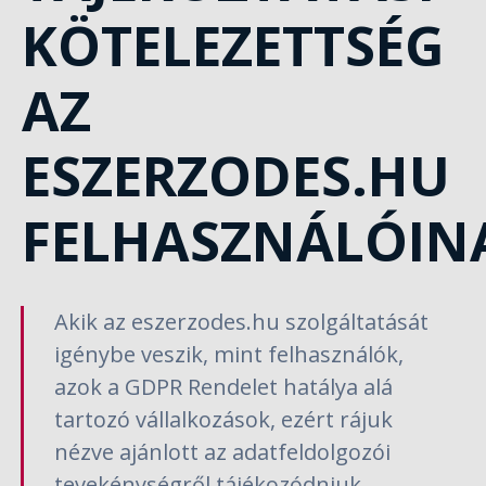
KÖTELEZETTSÉG
AZ
ESZERZODES.HU
FELHASZNÁLÓIN
Akik az eszerzodes.hu szolgáltatását
igénybe veszik, mint felhasználók,
azok a GDPR Rendelet hatálya alá
tartozó vállalkozások, ezért rájuk
nézve ajánlott az adatfeldolgozói
tevekénységről tájékozódniuk.