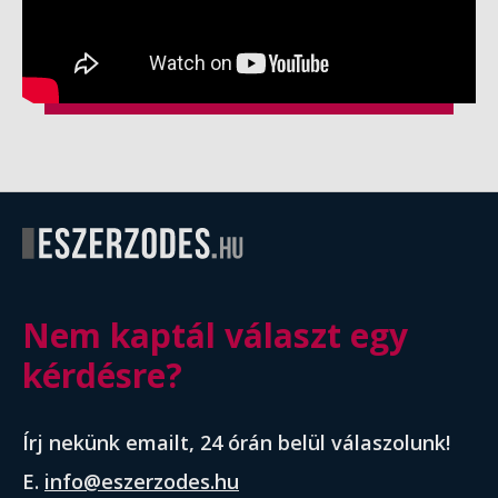
Nem kaptál választ egy
kérdésre?
Írj nekünk emailt, 24 órán belül válaszolunk!
E.
info@eszerzodes.hu