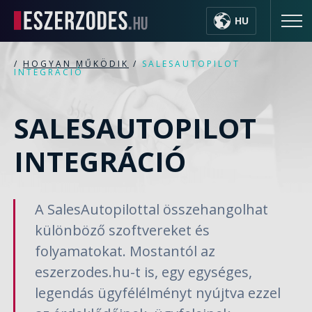
HU
/
HOGYAN MŰKÖDIK
/
SALESAUTOPILOT
INTEGRÁCIÓ
SALESAUTOPILOT
INTEGRÁCIÓ
A SalesAutopilottal összehangolhat
különböző szoftvereket és
folyamatokat. Mostantól az
eszerzodes.hu-t is, egy egységes,
legendás ügyfélélményt nyújtva ezzel