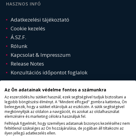
HASZNOS INFÓ
Adatkezelési tájékoztató
Cookie kezelés
Á.SZ.F.
Rólunk
Kapcsolat & Impresszum
Release Notes
Konzultációs időpontot foglalok
Az Ön adatainak védelme fontos a számunkra
Az eszerződés.hu sütiket használ, ezek segítségével tudjuk biztosítani a
legjobb böngészési élményt. A "Mindent elfogad" gombra kattintva, Ön
beleegyezik, hogy a sütiket eltároljuk az eszközén. A sütik segítségével
megkönnyítjük az oldalon a navigációt, és azokat az oldalhasználat
elemzésére és marketing célokra használjuk fel.
Felhívjuk figyelmét, hogy személyes adatainak bizonyos kezeléséhez nem
feltétlenül szükséges az Ön hozzájárulása, de jogában áll tiltakozni az
© Copyright 2015 - 2025. ESZERZODES.HU | Minden jog
ilyen jellegű adatkezelés ellen.