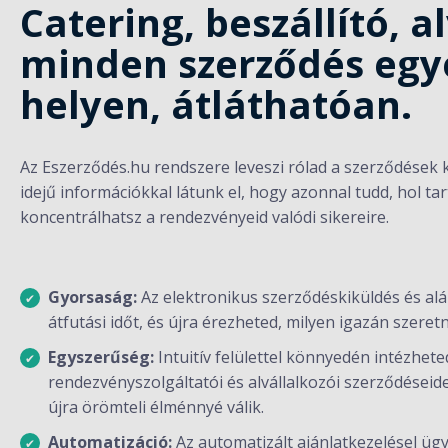
Catering, beszállító, a
minden szerződés egy
helyen, átláthatóan.
Az Eszerződés.hu rendszere leveszi rólad a szerződések 
idejű információkkal látunk el, hogy azonnal tudd, hol ta
koncentrálhatsz a rendezvényeid valódi sikereire.
Gyorsaság:
Az elektronikus szerződéskiküldés és al
átfutási időt, és újra érezheted, milyen igazán szere
Egyszerűség:
Intuitív felülettel könnyedén intézhete
rendezvényszolgáltatói és alvállalkozói szerződéseid
újra örömteli élménnyé válik.
Automatizáció:
Az automatizált ajánlatkezelésel üg