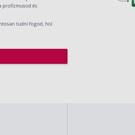
 a profizmusod és
ntosan tudni fogod, hol