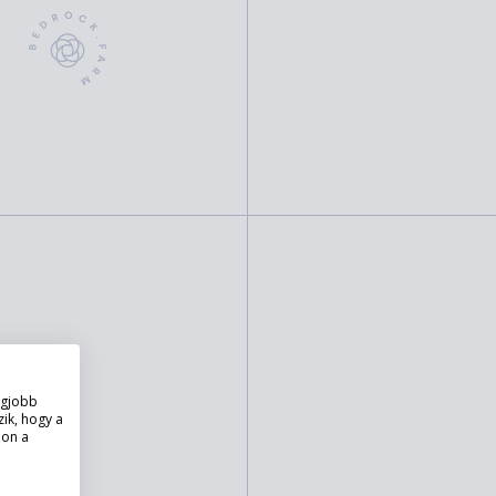
legjobb
ik, hogy a
lon a