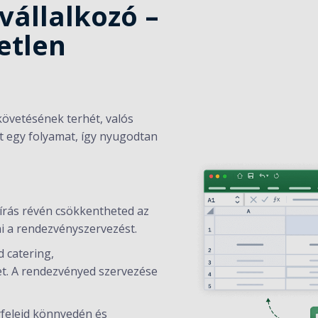
lvállalkozó –
etlen
követésének terhét, valós
rt egy folyamat, így nyugodtan
áírás révén csökkentheted az
tni a rendezvényszervezést.
d catering,
et. A rendezvényed szervezése
yfeleid könnyedén és