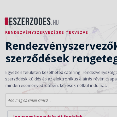
RENDEZVÉNYSZERVEZÉSRE TERVEZVE
Rendezvényszervezők
szerződések rengete
Egyetlen felületen kezelheted catering, rendezvényszolgá
szerződéskiküldés és az elektronikus aláírás révén csapa
minden eseményed időben, késések nélkül indulhat.
Ingyenes konzultációt foglalok