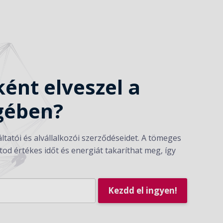
ént elveszel a
gében?
ltatói és alvállalkozói szerződéseidet. A tömeges
tod értékes időt és energiát takaríthat meg, így
Kezdd el ingyen!