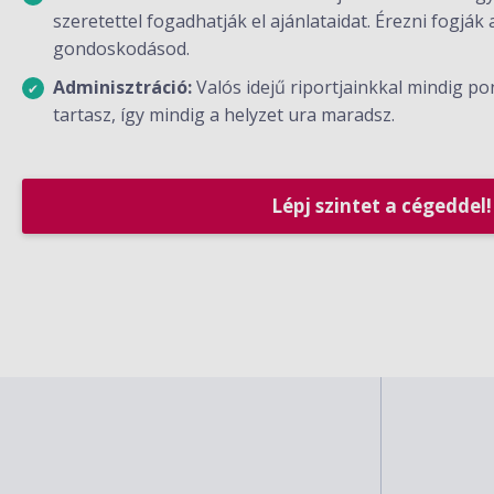
szeretettel fogadhatják el ajánlataidat. Érezni fogják
gondoskodásod.
Adminisztráció:
Valós idejű riportjainkkal mindig po
tartasz, így mindig a helyzet ura maradsz.
Lépj szintet a cégeddel!