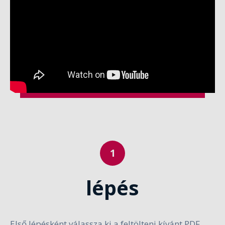
lépés
Első lépésként válassza ki a feltölteni kívánt PDF