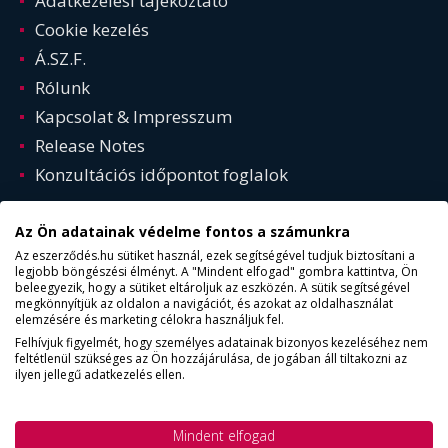
Adatkezelési tájékoztató
Cookie kezelés
Á.SZ.F.
Rólunk
Kapcsolat & Impresszum
Release Notes
Konzultációs időpontot foglalok
Az Ön adatainak védelme fontos a számunkra
Az eszerződés.hu sütiket használ, ezek segítségével tudjuk biztosítani a
legjobb böngészési élményt. A "Mindent elfogad" gombra kattintva, Ön
beleegyezik, hogy a sütiket eltároljuk az eszközén. A sütik segítségével
megkönnyítjük az oldalon a navigációt, és azokat az oldalhasználat
elemzésére és marketing célokra használjuk fel.
Felhívjuk figyelmét, hogy személyes adatainak bizonyos kezeléséhez nem
feltétlenül szükséges az Ön hozzájárulása, de jogában áll tiltakozni az
© Copyright 2015 - 2025. ESZERZODES.HU | Minden jog
ilyen jellegű adatkezelés ellen.
fentartva!
AKADÁLYMENTESSÉG (WCAG 2.2)
Mindent elfogad