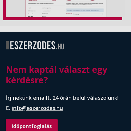
Nem kaptál választ egy
kérdésre?
Írj nekünk emailt, 24 órán belül válaszolunk!
E.
info@eszerzodes.hu
időpontfoglalás