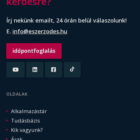
kérdésre?
Írj nekünk emailt, 24 órán belül válaszolunk!
E.
info@eszerzodes.hu
időpontfoglalás
OLDALAK
Alkalmazástár
Tudásbázis
Kik vagyunk?
Árak