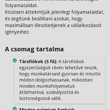
folyamataidat.
Közösen áttekintjük jelenlegi folyamataidat,
és segítünk beállítani azokat, hogy
maximálisan illeszkedjenek a vállalkozásod
igényeihez.
A csomag tartalma
Társfiókok (5 fő):
A társfiókok
egyszerűségük révén lehetővé teszik,
hogy munkatársaid gyorsan és intuitív
módon dolgozhassanak, miközben
minden munkafolyamatuk
átláthatóvá, szabályzottá és
biztonségossá válik.
Minden prémium funkció: