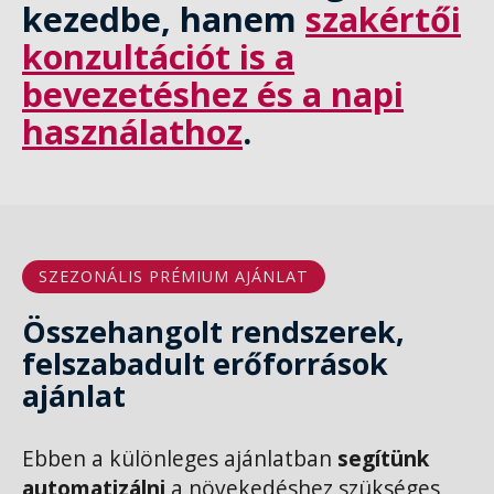
kezedbe, hanem
szakértői
konzultációt is a
bevezetéshez és a napi
használathoz
.
SZEZONÁLIS PRÉMIUM AJÁNLAT
Összehangolt rendszerek,
felszabadult erőforrások
ajánlat
Ebben a különleges ajánlatban
segítünk
automatizálni
a növekedéshez szükséges