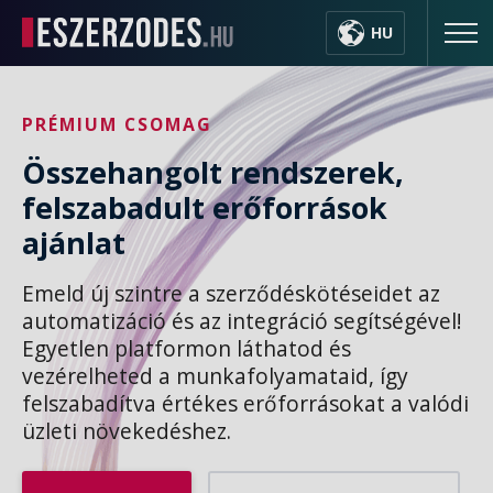
HU
PRÉMIUM CSOMAG
Összehangolt rendszerek,
felszabadult erőforrások
ajánlat
Emeld új szintre a szerződéskötéseidet az
automatizáció és az integráció segítségével!
Egyetlen platformon láthatod és
vezérelheted a munkafolyamataid, így
felszabadítva értékes erőforrásokat a valódi
üzleti növekedéshez.