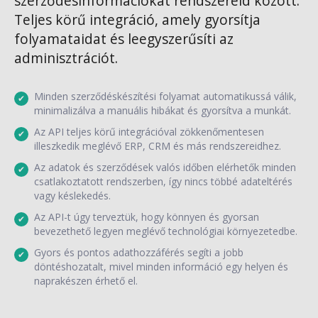
szerződésinformációkat rendszereid között.
Teljes körű integráció, amely gyorsítja
folyamataidat és leegyszerűsíti az
adminisztrációt.
Minden szerződéskészítési folyamat automatikussá válik,
minimalizálva a manuális hibákat és gyorsítva a munkát.
Az API teljes körű integrációval zökkenőmentesen
illeszkedik meglévő ERP, CRM és más rendszereidhez.
Az adatok és szerződések valós időben elérhetők minden
csatlakoztatott rendszerben, így nincs többé adateltérés
vagy késlekedés.
Az API-t úgy terveztük, hogy könnyen és gyorsan
bevezethető legyen meglévő technológiai környezetedbe.
Gyors és pontos adathozzáférés segíti a jobb
döntéshozatalt, mivel minden információ egy helyen és
naprakészen érhető el.