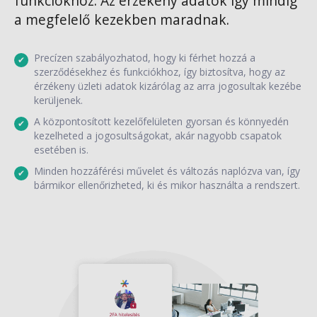
funkciókhoz. Az érzékeny adatok így mindig
a megfelelő kezekben maradnak.
Precízen szabályozhatod, hogy ki férhet hozzá a
szerződésekhez és funkciókhoz, így biztosítva, hogy az
érzékeny üzleti adatok kizárólag az arra jogosultak kezébe
kerüljenek.
A központosított kezelőfelületen gyorsan és könnyedén
kezelheted a jogosultságokat, akár nagyobb csapatok
esetében is.
Minden hozzáférési művelet és változás naplózva van, így
bármikor ellenőrizheted, ki és mikor használta a rendszert.