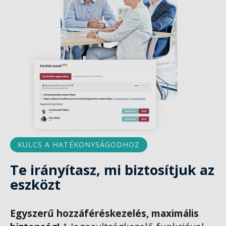
KULCS A HATÉKONYSÁGODHOZ
Te irányítasz, mi biztosítjuk az
eszközt
Egyszerű hozzáféréskezelés, maximális