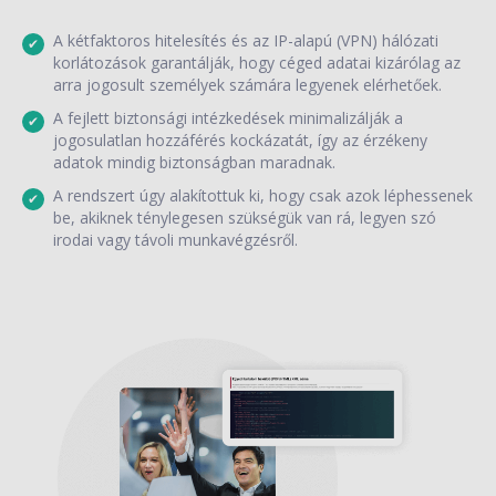
A kétfaktoros hitelesítés és az IP-alapú (VPN) hálózati
korlátozások garantálják, hogy céged adatai kizárólag az
arra jogosult személyek számára legyenek elérhetőek.
A fejlett biztonsági intézkedések minimalizálják a
jogosulatlan hozzáférés kockázatát, így az érzékeny
adatok mindig biztonságban maradnak.
A rendszert úgy alakítottuk ki, hogy csak azok léphessenek
be, akiknek ténylegesen szükségük van rá, legyen szó
irodai vagy távoli munkavégzésről.