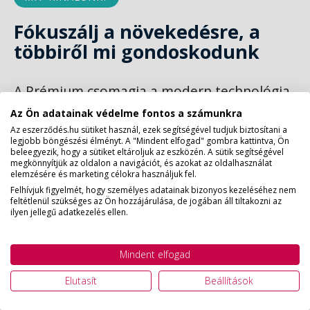
Fókuszálj a növekedésre, a
többiről mi gondoskodunk
A Prémium csomagja a modern technológia
erejével szünteti meg a felesleges
Az Ön adatainak védelme fontos a számunkra
adminisztrációt, hogy a stratégiai céljaidra
Az eszerződés.hu sütiket használ, ezek segítségével tudjuk biztosítani a
legjobb böngészési élményt. A "Mindent elfogad" gombra kattintva, Ön
fókuszálhass.
beleegyezik, hogy a sütiket eltároljuk az eszközén. A sütik segítségével
megkönnyítjük az oldalon a navigációt, és azokat az oldalhasználat
elemzésére és marketing célokra használjuk fel.
Felhívjuk figyelmét, hogy személyes adatainak bizonyos kezeléséhez nem
feltétlenül szükséges az Ön hozzájárulása, de jogában áll tiltakozni az
Gyorsaság:
Szerződéseid pillanatok alatt
ilyen jellegű adatkezelés ellen.
elkészülnek és jóváhagyásra kerülnek.
Egyszerűség:
Intuitív felület, amelyet a
Mindent elfogad
csapatod minden tagja könnyedén
Elutasít
Beállítások
használhat.