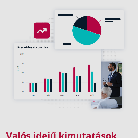
Valós idejű kimutatások