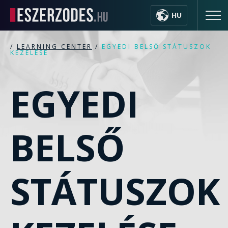
HU
/
LEARNING CENTER
/
EGYEDI BELSŐ STÁTUSZOK
KEZELÉSE
EGYEDI
BELSŐ
STÁTUSZOK