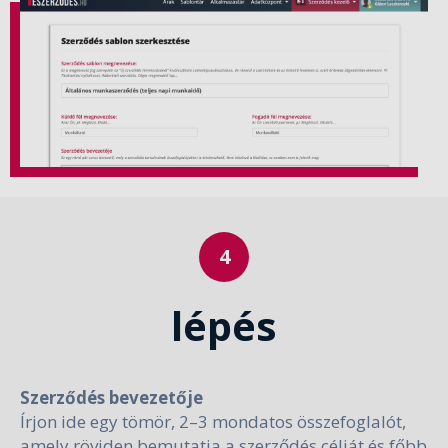
lépés
Szerződés bevezetője
Írjon ide egy tömör, 2–3 mondatos összefoglalót,
amely röviden bemutatja a szerződés célját és főbb