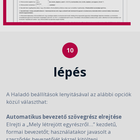
lépés
A Haladó beállítások lenyitásával az alábbi opciók
közül választhat:
Automatikus bevezető szövegrész elrejtése
Elrejti a „Mely létrejött egyrészről…” kezdetű,
formai bevezetőt; használatakor javasolt a
szerződés bevezetőjét kézzel kitölteni.