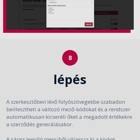
lépés
A szerkesztőben lévő folyószövegekbe szabadon
beillesztheti a változó mező-kódokat és a rendszer
automatikusan kicseréli őket a megadott értékekre
a szerződés generálásakor.
A sárga lenyíló menüből válassza ki a kívánt