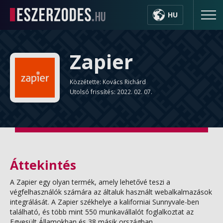
HU
Zapier
Közzétette: Kovács Richárd
Utolsó frissítés: 2022. 02. 07.
Áttekintés
A Zapier egy olyan termék, amely lehetővé teszi a
végfelhasználók számára az általuk használt webalkalmazások
integrálását. A Zapier székhelye a kaliforniai Sunnyvale-ben
található, és több mint 550 munkavállalót foglalkoztat az
Egyesült Államokban és 38 másik országban.