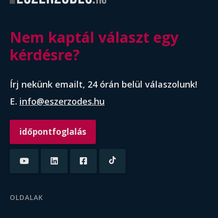
Nem kaptál választ egy
kérdésre?
Írj nekünk emailt, 24 órán belül válaszolunk!
E.
info@eszerzodes.hu
időpontfoglalás
OLDALAK