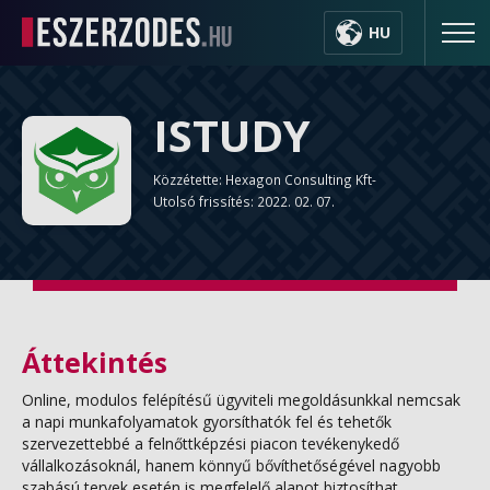
HU
ISTUDY
Közzétette: Hexagon Consulting Kft-
Utolsó frissítés: 2022. 02. 07.
Áttekintés
Online, modulos felépítésű ügyviteli megoldásunkkal nemcsak
a napi munkafolyamatok gyorsíthatók fel és tehetők
szervezettebbé a felnőttképzési piacon tevékenykedő
vállalkozásoknál, hanem könnyű bővíthetőségével nagyobb
szabású tervek esetén is megfelelő alapot biztosíthat.