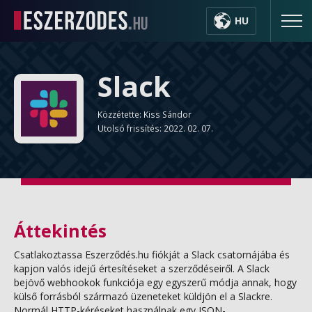
HU
Slack
Közzétette: Kiss Sándor
Utolsó frissítés: 2022. 02. 07.
Áttekintés
Csatlakoztassa Eszerződés.hu fiókját a Slack csatornájába és
kapjon valós idejű értesítéseket a szerződéseiről. A Slack
bejövő webhookok funkciója egy egyszerű módja annak, hogy
külső forrásból származó üzeneteket küldjön el a Slackre.
Normál HTTP-kéréseket használnak egy JSON-