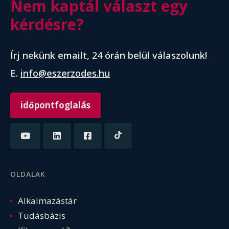
Nem kaptál választ egy
kérdésre?
Írj nekünk emailt, 24 órán belül válaszolunk!
E.
info@eszerzodes.hu
időpontfoglalás
OLDALAK
Alkalmazástár
Tudásbázis