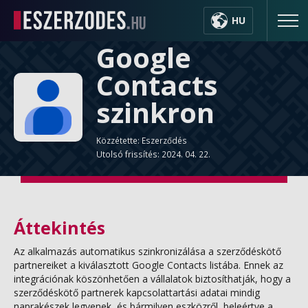
HU
Google
Contacts
szinkron
Közzétette: Eszerződés
Utolsó frissítés: 2024. 04. 22.
Áttekintés
Az alkalmazás automatikus szinkronizálása a szerződéskötő
partnereiket a kiválasztott Google Contacts listába. Ennek az
integrációnak köszönhetően a vállalatok biztosíthatják, hogy a
szerződéskötő partnerek kapcsolattartási adatai mindig
naprakészek legyenek, és bármilyen eszközről, beleértve a