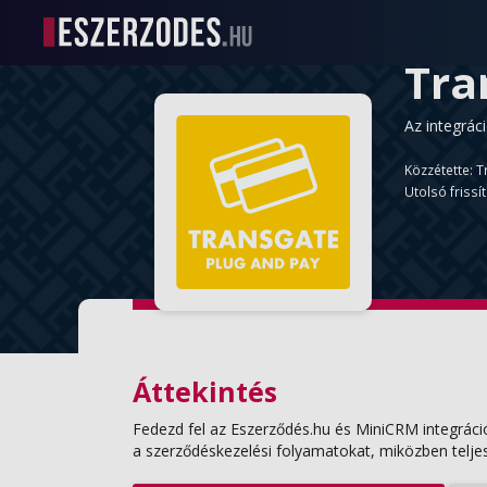
Tra
Az integrác
Közzétette: T
Utolsó frissít
Áttekintés
Fedezd fel az Eszerződés.hu és MiniCRM integráció
a szerződéskezelési folyamatokat, miközben telje