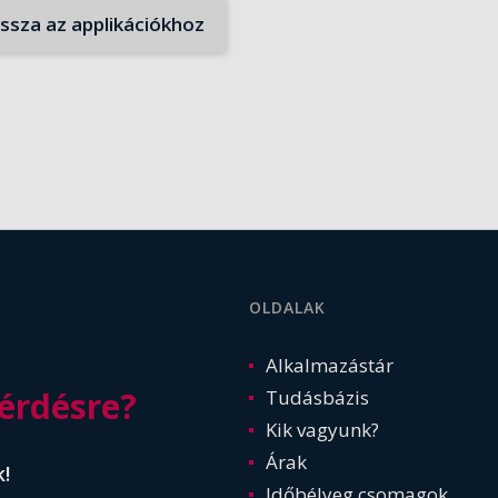
issza az applikációkhoz
OLDALAK
Alkalmazástár
érdésre?
Tudásbázis
Kik vagyunk?
Árak
k!
Időbélyeg csomagok