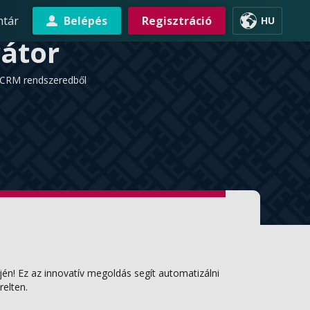
ntár
Belépés
Regisztráció
HU
átor
niCRM rendszeredből
én! Ez az innovatív megoldás segít automatizálni
elten.