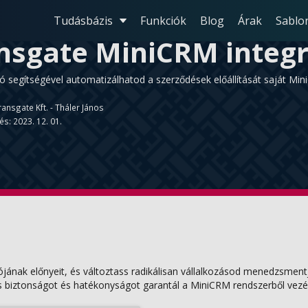
Tudásbázis
Funkciók
Blog
Árak
Sablo
nsgate MiniCRM integr
ió segítségével automatizálhatod a szerződések előállítását saját Mi
ransgate Kft. - Tháler János
és: 2023. 12. 01.
jának előnyeit, és változtass radikálisan vállalkozásod menedzsmentj
s biztonságot és hatékonyságot garantál a MiniCRM rendszerből vezér