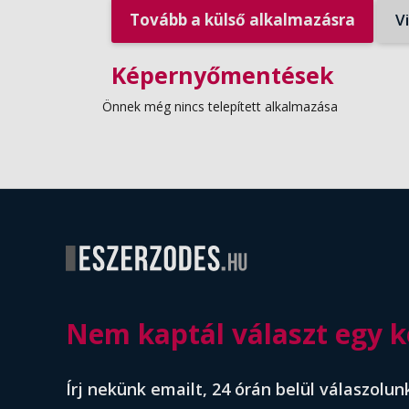
Tovább a külső alkalmazásra
V
Képernyőmentések
Önnek még nincs telepített alkalmazása
Nem kaptál választ egy k
Írj nekünk emailt, 24 órán belül válaszolun