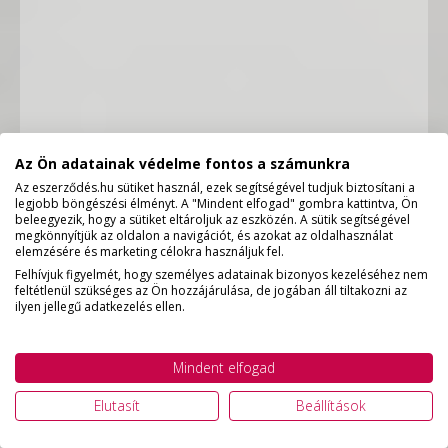
Az Ön adatainak védelme fontos a számunkra
Az eszerződés.hu sütiket használ, ezek segítségével tudjuk biztosítani a
legjobb böngészési élményt. A "Mindent elfogad" gombra kattintva, Ön
beleegyezik, hogy a sütiket eltároljuk az eszközén. A sütik segítségével
megkönnyítjük az oldalon a navigációt, és azokat az oldalhasználat
elemzésére és marketing célokra használjuk fel.
Felhívjuk figyelmét, hogy személyes adatainak bizonyos kezeléséhez nem
feltétlenül szükséges az Ön hozzájárulása, de jogában áll tiltakozni az
ilyen jellegű adatkezelés ellen.
Mindent elfogad
Elutasít
Beállítások